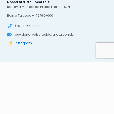
Nossa Sra. do Socorro, SE
Rodovia Manoel do Prado Franco, S/N
Bairro Taiçoca – 49.160-000
(79) 3256-9104
ouvidoria@distribuidorarota.com.br
Instagram
ROTA DISTRIBUIDORA E IMPORTADORA DE ALIMENTOS